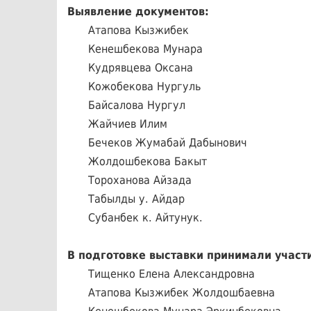
Выявление документов:
Атапова Кызжибек
Кенешбекова Мунара
Кудрявцева Оксана
Кожобекова Нургуль
Байсалова Нургул
Жайчиев Илим
Бечеков Жумабай Дабынович
Жолдошбекова Бакыт
Тороханова Айзада
Табылды у. Айдар
Субанбек к. Айтунук.
В подготовке выставки принимали участ
Тищенко Елена Александровна
Атапова Кызжибек Жолдошбаевна