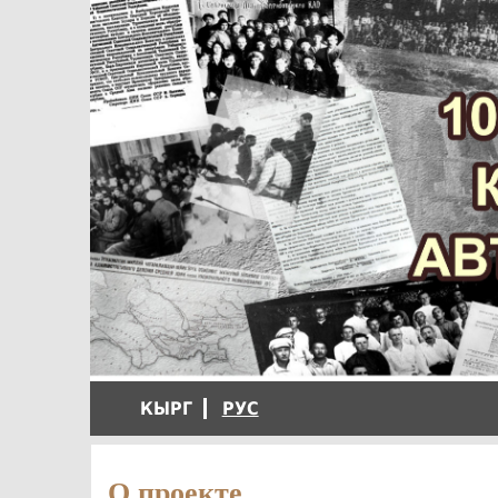
КЫРГ
РУС
О проекте