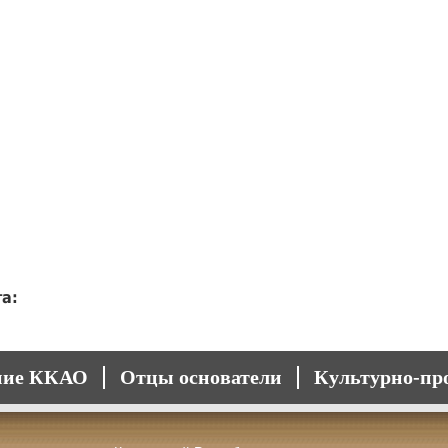
а:
ние ККАО
Отцы основатели
Культурно-пр