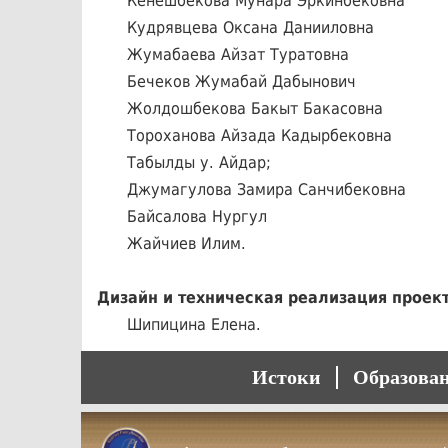
Кенешбекова Мунара Эркинбековна
Кудрявцева Оксана Данииловна
Жумабаева Айзат Туратовна
Бечеков Жумабай Дабынович
Жолдошбекова Бакыт Бакасовна
Тороханова Айзада Кадырбековна
Табылды у. Айдар;
Джумагулова Замира Санчибековна
Байсалова Нургул
Жайчиев Илим.
Дизайн и техническая реализация проект
Шипицина Елена.
Истоки
Образова