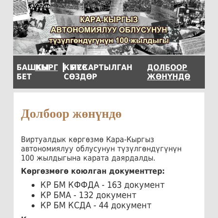
БАШКЫ
КЫРГ
КЫСКАРТЫЛГАН
РУС
ДОЛБООР
БЕТ
СӨЗДӨР
ЖӨНҮНДӨ
Долбоор жөнүндө
Виртуалдык көргөзмө Кара-Кыргыз
автономиялуу облусунун түзүлгөндүгүнүн
100 жылдыгына карата даярдалды.
Көргөзмөгө коюлган документтер:
КР БМ КФФДА - 163 документ
КР БМА - 132 документ
КР БМ КСДА - 44 документ