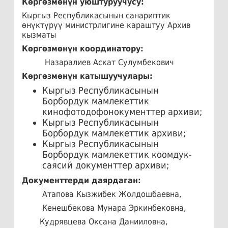
Көргөзмөнүн уюштуруучусу:
Кыргыз Республикасынын санариптик
өнүктүрүү министрлигине караштуу Архив
кызматы
Көргөзмөнүн координатору:
Назаралиев Аскат Сулумбекович
Көргөзмөнүн катышуучулары:
Кыргыз Республикасынын
Борбордук мамлекеттик
кинофотодофонокументтер архиви;
Кыргыз Республикасынын
Борбордук мамлекеттик архиви;
Кыргыз Республикасынын
Борбордук мамлекеттик коомдук-
саясий документтер архиви;
Документтерди даярдаган:
Атапова Кызжибек Жолдошбаевна,
Кенешбекова Мунара Эркинбековна,
Кудрявцева Оксана Данииловна,