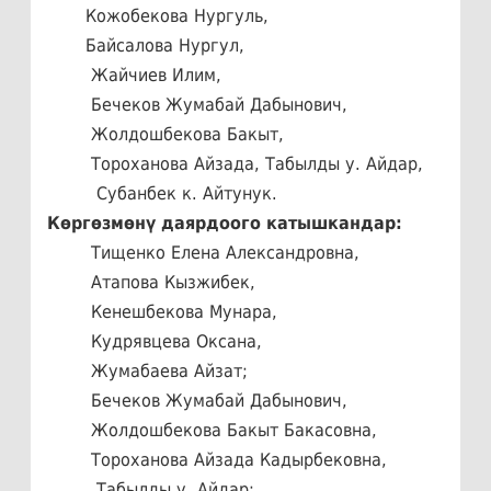
Кожобекова Нургуль,
Байсалова Нургул,
Жайчиев Илим,
Бечеков Жумабай Дабынович,
Жолдошбекова Бакыт,
Тороханова Айзада, Табылды у. Айдар,
Субанбек к. Айтунук.
Көргөзмөнү даярдоого катышкандар:
Тищенко Елена Александровна,
Атапова Кызжибек,
Кенешбекова Мунара,
Кудрявцева Оксана,
Жумабаева Айзат;
Бечеков Жумабай Дабынович,
Жолдошбекова Бакыт Бакасовна,
Тороханова Айзада Кадырбековна,
Табылды у. Айдар;