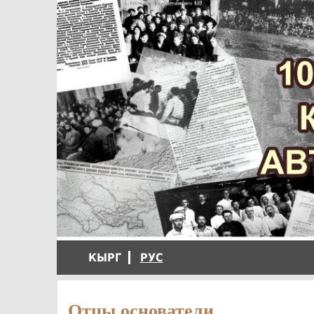
КЫРГ
РУС
Отцы основатели