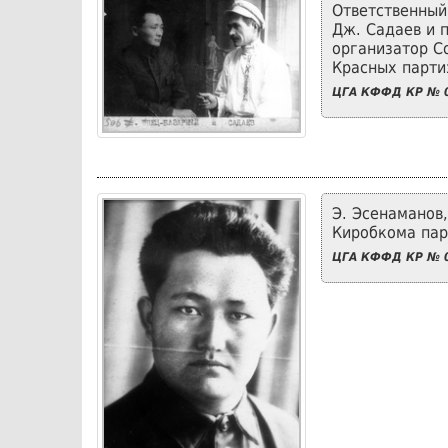
Ответственный
Дж. Садаев и 
организатор С
Красных партиз
ЦГА КФФД КР № 0
Э. Эсенаманов
Киробкома парт
ЦГА КФФД КР № 0