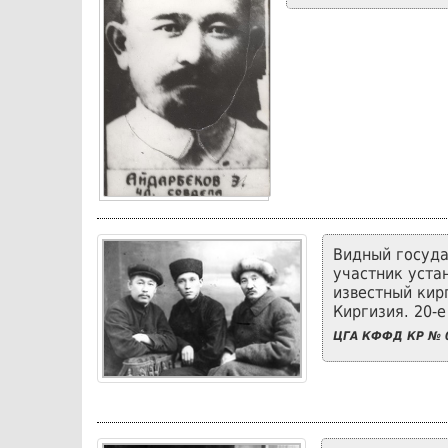
Видный госуда
участник уста
известный кир
Киргизия. 20-е
ЦГА КФФД КР № 0