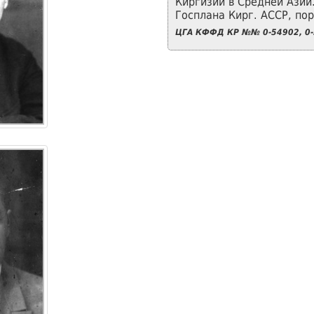
Киргизии в Средней Азии.
Госплана Кирг. АССР, пор
ЦГА КФФД КР №№ 0-54902, 0-5