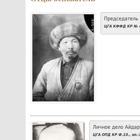
Председатель 
ЦГА КФФД КР № 4
Личное дело Айдар
ЦГА ОПД КР Ф.10., оп.-1