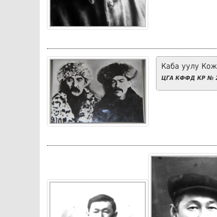
Каба уулу Кож
ЦГА КФФД КР № 