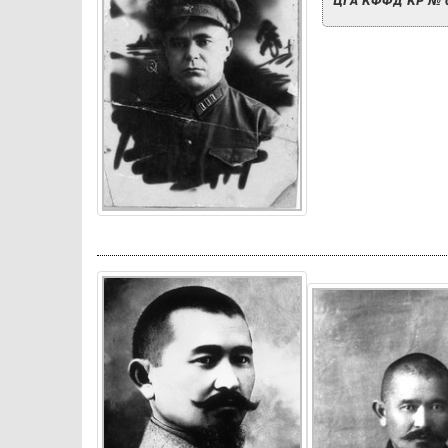
ЦГА КФФД КР № 0