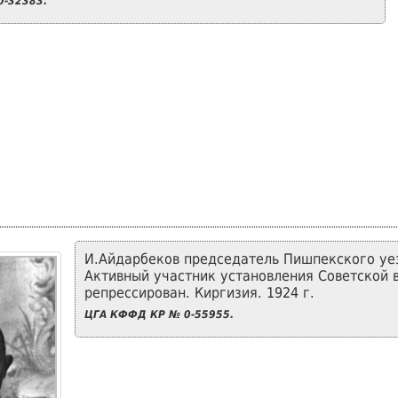
-32383.
И.Айдарбеков председатель Пишпекского уе
Активный участник установления Советской в
репрессирован. Киргизия. 1924 г.
ЦГА КФФД КР № 0-55955.