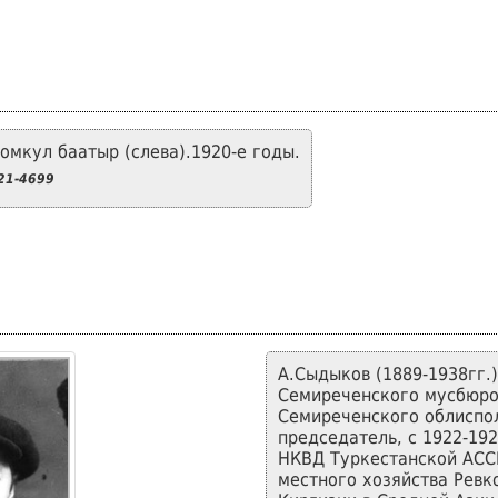
омкул баатыр (слева).1920-е годы.
21-4699
А.Сыдыков (1889-1938гг.)
Семиреченского мусбюро 
Семиреченского облиспо
председатель, с 1922-192
НКВД Туркестанской АССР
местного хозяйства Ревк