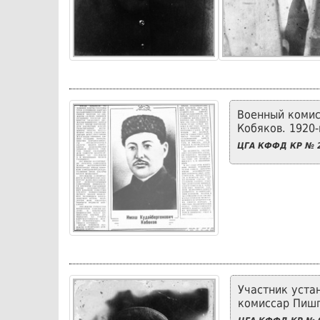
Военный комис
Кобяков. 1920-
ЦГА КФФД КР № 2
Участник уста
комиссар Пишп