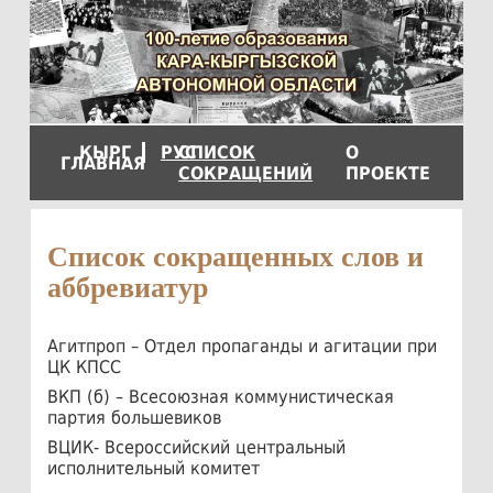
КЫРГ
РУС
СПИCОК
О
ГЛАВНАЯ
СОКРАЩЕНИЙ
ПРОЕКТЕ
Список сокращенных слов и
аббревиатур
Агитпроп – Отдел пропаганды и агитации при
ЦК КПСС
ВКП (б) – Всесоюзная коммунистическая
партия большевиков
ВЦИК- Всероссийский центральный
исполнительный комитет