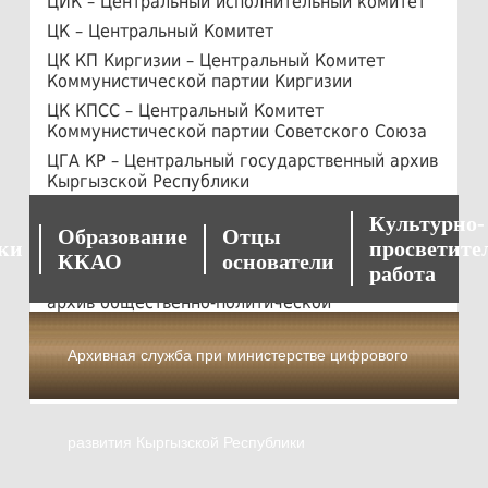
ЦИК – Центральный исполнительный комитет
ЦК – Центральный Комитет
ЦК КП Киргизии – Центральный Комитет
Коммунистической партии Киргизии
ЦК КПСС – Центральный Комитет
Коммунистической партии Советского Союза
ЦГА КР – Центральный государственный архив
Кыргызской Республики
ЦГА КФФД КР – Центральный государственный
Культурно-
архив кинофотофонодокументов Кыргызской
Образование
Отцы
ки
просветите
Республики
ККАО
основатели
работа
ЦГА ОПД КР – Центральный государственный
архив общественно-политической
документации Кыргызской Республики
ЧОН – Части особого назначения
Архивная служба при министерстве цифрового
развития Кыргызской Республики